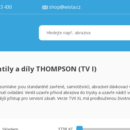
77 113 430
shop@wista.cz
tily a díly THOMPSON (TV I)
Váš ko
K 
onValve jsou standardně zavřené, samotěsnící, abrazivní dávkovací v
utí ovládání. Ventil uzavře přívod abraziva do trysky a uzavře nádrž 
jší přístup pro servisní zásah. Verze TVII XL má prodlouženou životno
3738 Kč
Skladem