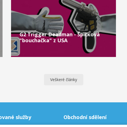
G2 Trigger Deadman - Špičková
"bouchačka" z USA
Veškeré články
ované služby
Obchodní sdělení