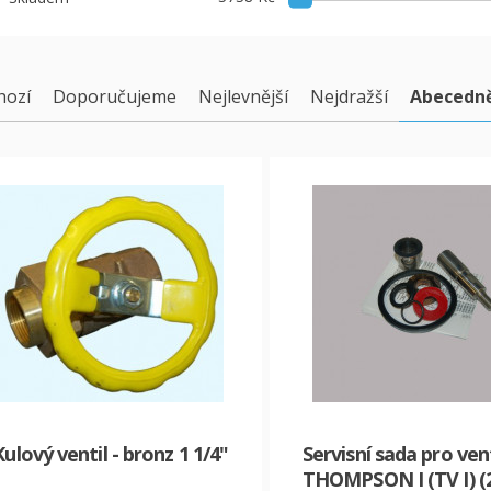
hozí
Doporučujeme
Nejlevnější
Nejdražší
Abecedn
Kulový ventil - bronz 1 1/4"
Servisní sada pro vent
THOMPSON I (TV I) (