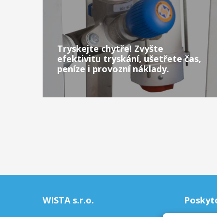
Tryskejte chytře! Zvyšte
efektivitu tryskání, ušetřete čas,
peníze i provozní náklady.
WISTA s.r.o.
Poskyt