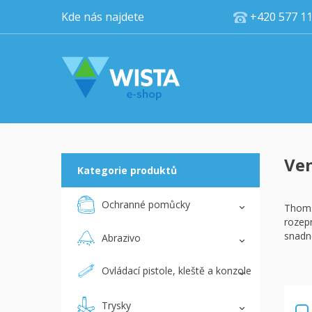
Kde nás najdete
+420 5
Ven
Kategorie produktů
Ochranné pomůcky
Thoms
rozepn
snadně
Abrazivo
Ovládací pistole, kleště a konzole
Trysky