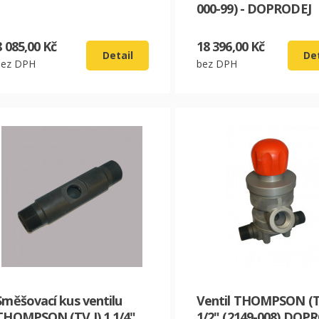
000-99) - DOPRODEJ
8 085,00 Kč
18 396,00 Kč
Detail
Det
bez DPH
bez DPH
CZK
EUR
Směšovací kus ventilu
Ventil THOMPSON (TV
THOMPSON (TV I) 1 1/4"
1/2" (2149-008) DOP