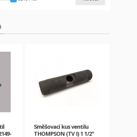
ě
il
Směšovací kus ventilu
2149-
THOMPSON (TV I) 1 1/2"