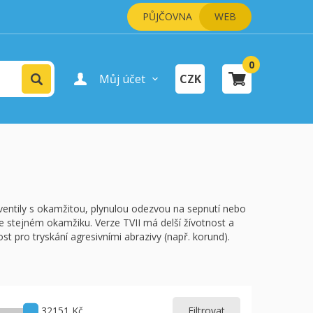
PŮJČOVNA
WEB
0
Vyhledat
Můj účet
CZK
Přihlášení uživatele
Registrace uživatele
šík je prázdný.
pokladně
entily s okamžitou, plynulou odezvou na sepnutí nebo
ve stejném okamžiku. Verze TVII má delší žívotnost a
st pro tryskání agresivními abrazivy (např. korund).
32151 Kč
Filtrovat