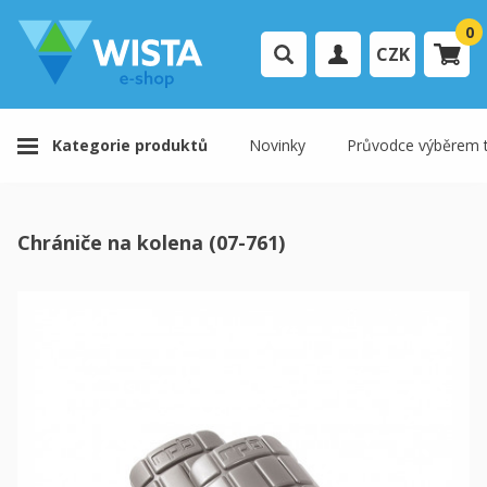
0
CZK
Přihlášení uživatele
Kategorie produktů
Novinky
Průvodce výběrem t
Registrace uživatele
Váš košík je prázdný.
Chrániče na kolena (07-761)
K pokladně