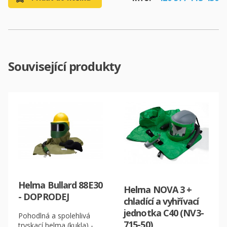
Související produkty
Helma Bullard 88E30
Helma NOVA 3 +
- DOPRODEJ
chladící a vyhřívací
jednotka C40 (NV3-
Pohodlná a spolehlivá
715-50)
tryskací helma (kukla) -