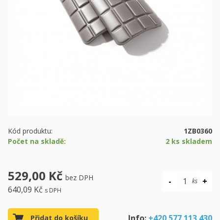
Kód produktu:
1ZB0360
Počet na skladě:
2 ks skladem
529,00 Kč
bez DPH
640,09 Kč
s DPH
Info:
+420 577 113 430
Přidat do košíku