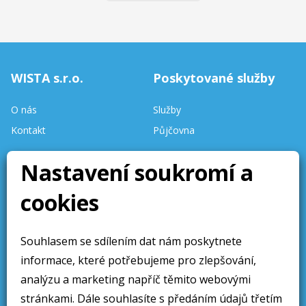
WISTA s.r.o.
Poskytované služby
O nás
Služby
Kontakt
Půjčovna
Nastavení soukromí a
Stav skladu
aktualizován denně.
cookies
Stránky aktualizovány 10 /
2025
Souhlasem se sdílením dat nám poskytnete
Obchodní sdělení
Sledujte nás
informace, které potřebujeme pro zlepšování,
Obchodní podmínky
analýzu a marketing napříč těmito webovými
Ochrana osobních údajú
stránkami. Dále souhlasíte s předáním údajů třetím