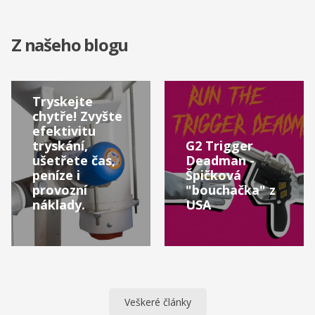
Z našeho blogu
Tryskejte
chytře! Zvyšte
efektivitu
tryskání,
G2 Trigger
ušetřete čas,
Deadman -
peníze i
Špičková
provozní
"bouchačka" z
náklady.
USA
Veškeré články