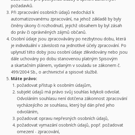
požadavků.
Při zpracování osobních údajů nedochází k
automatizovanému zpracování, na jehož základě by byly
činěny úkony či rozhodnutí, jejichž obsahem by byl zásah
do práv či oprávněných zájmů občanů.
Osobní údaje jsou zpracovávány po nezbytnou dobu, která
je individuální v závislosti na jednotlivé účely zpracování. Po
uplynutí této doby jsou osobní údaje zlikvidovány nebo jsou
dále uchovány po dobu stanovenou platným Spisovým
a skartačním plánem, vydaným v souladu se zákonem č.
499/2004 Sb., o archivnictví a spisové službě.
Máte právo:
požadovat přístup k osobním údajům,
CZK
subjekt údajů má právo svůj souhlas kdykoli odvolat.
Odvoláním souhlasu není dotčena zákonnost zpracování
vycházejícího ze souhlasu, který byl dán před jeho
EUR
odvoláním,
požadovat opravu nepřesných osobních údajů,
požadovat vymazání osobních údajů, popř. požadovat
omezení - zpracování,