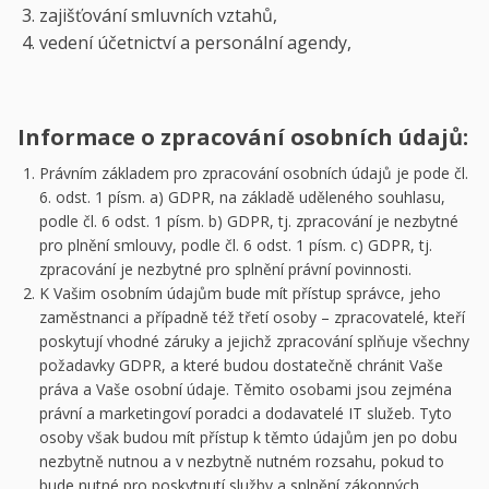
zajišťování smluvních vztahů,
vedení účetnictví a personální agendy,
Informace o zpracování osobních údajů:
Právním základem pro zpracování osobních údajů je pode čl.
6. odst. 1 písm. a) GDPR, na základě uděleného souhlasu,
podle čl. 6 odst. 1 písm. b) GDPR, tj. zpracování je nezbytné
pro plnění smlouvy, podle čl. 6 odst. 1 písm. c) GDPR, tj.
zpracování je nezbytné pro splnění právní povinnosti.
K Vašim osobním údajům bude mít přístup správce, jeho
zaměstnanci a případně též třetí osoby – zpracovatelé, kteří
poskytují vhodné záruky a jejichž zpracování splňuje všechny
požadavky GDPR, a které budou dostatečně chránit Vaše
práva a Vaše osobní údaje. Těmito osobami jsou zejména
právní a marketingoví poradci a dodavatelé IT služeb. Tyto
osoby však budou mít přístup k těmto údajům jen po dobu
nezbytně nutnou a v nezbytně nutném rozsahu, pokud to
bude nutné pro poskytnutí služby a splnění zákonných