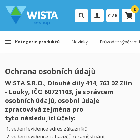
0
CZK
Přihlášení uživatele
Kategorie produktů
Novinky
Průvodce výběrem t
Registrace uživatele
Váš košík je prázdný.
Ochrana osobních údajů
K pokladně
WISTA S.R.O., Dlouhé díly 414, 763 02 Zlín
- Louky, IČO 60721103, je správcem
osobních údajů, osobní údaje
zpracovává zejména pro
tyto následující účely:
vedení evidence adres zákazníků,
vedení evidence uchazečů o zaměstnání,