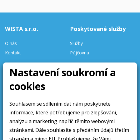
WISTA s.r.o.
Poskytované služby
O nás
Služby
Kontakt
Půjčovna
Stav skladu
Nastavení soukromí a
aktualizován denně.
cookies
Stránky aktualizovány 10 /
2025
Souhlasem se sdílením dat nám poskytnete
Obchodní sdělení
Sledujte nás
informace, které potřebujeme pro zlepšování,
Obchodní podmínky
analýzu a marketing napříč těmito webovými
Ochrana osobních údajú
stránkami. Dále souhlasíte s předáním údajů třetím
stranám a mimo EU. Prohlašujeme, že Vámi
Cookies