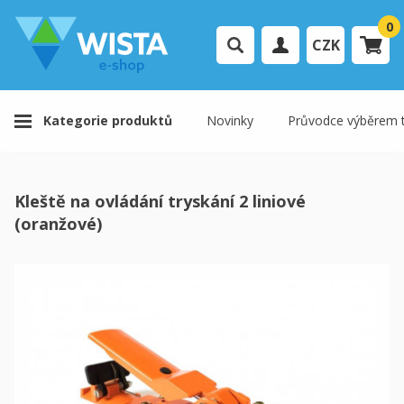
0
CZK
Přihlášení uživatele
Kategorie produktů
Novinky
Průvodce výběrem t
Registrace uživatele
Váš košík je prázdný.
Kleště na ovládání tryskání 2 liniové
K pokladně
(oranžové)