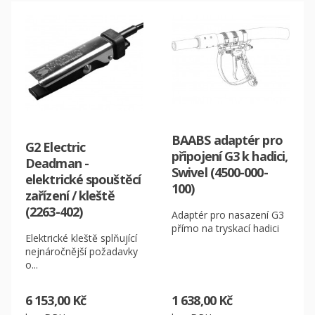
BAABS adaptér pro
G2 Electric
připojení G3 k hadici,
Deadman -
Swivel (4500-000-
elektrické spouštěcí
100)
zařízení / kleště
(2263-402)
Adaptér pro nasazení G3
přímo na tryskací hadici
Elektrické kleště splňující
nejnáročnější požadavky
o...
6 153,00 Kč
1 638,00 Kč