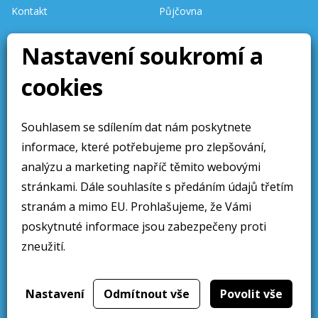
Kontakt
Půjčovna
Nastavení soukromí a
Stav skladu
aktualizován denně.
cookies
Stránky aktualizovány 10 /
2025
Souhlasem se sdílením dat nám poskytnete
Obchodní sdělení
Sledujte nás
informace, které potřebujeme pro zlepšování,
Obchodní podmínky
analýzu a marketing napříč těmito webovými
Ochrana osobních údajú
stránkami. Dále souhlasíte s předáním údajů třetím
stranám a mimo EU. Prohlašujeme, že Vámi
Cookies
poskytnuté informace jsou zabezpečeny proti
zneužití.
Web přivedlo k životu
2019
Nastavení
Odmítnout vše
Povolit vše