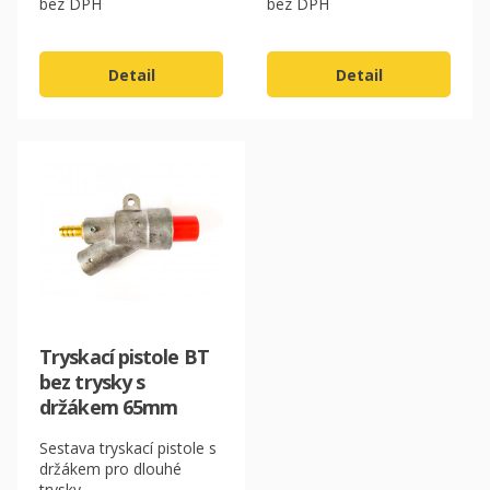
CZK
bez DPH
bez DPH
EUR
Detail
Detail
Tryskací pistole BT
bez trysky s
držákem 65mm
Sestava tryskací pistole s
držákem pro dlouhé
trysky