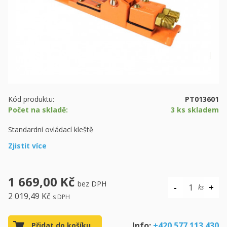
Kód produktu:
PT013601
Počet na skladě:
3 ks skladem
Standardní ovládací kleště
Zjistit více
1 669,00 Kč
bez DPH
2 019,49 Kč
s DPH
Info:
+420 577 113 430
Přidat do košíku