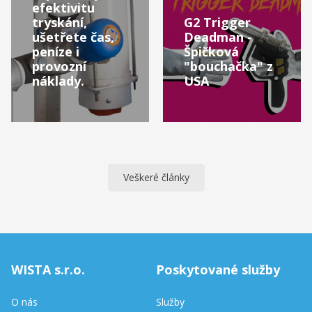
efektivitu
tryskání,
G2 Trigger
ušetřete čas,
Deadman -
peníze i
Špičková
provozní
"bouchačka" z
náklady.
USA
Veškeré články
WISTA s.r.o.
Poskytované služby
O nás
Služby