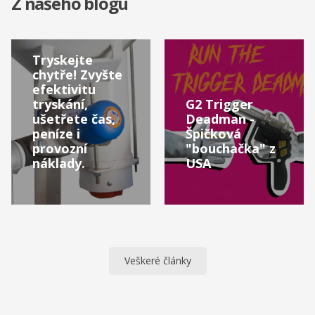
Z našeho blogu
Tryskejte
chytře! Zvyšte
efektivitu
tryskání,
G2 Trigger
ušetřete čas,
Deadman -
peníze i
Špičková
provozní
"bouchačka" z
náklady.
USA
Veškeré články