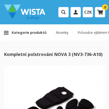
0
CZK
Přihlášení uživatele
Kategorie produktů
Novinky
Průvodce výběrem t
Registrace uživatele
Váš košík je prázdný.
Kompletní polstrování NOVA 3 (NV3-736-A10)
K pokladně