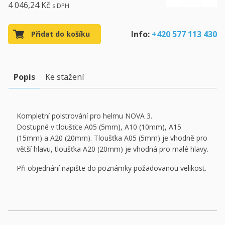
4 046,24 Kč
s DPH
Info:
+420 577 113 430
Přidat do košíku
Popis
Ke stažení
Kompletní polstrování pro helmu NOVA 3.
Dostupné v tloušťce A05 (5mm), A10 (10mm), A15
(15mm) a A20 (20mm). Tloušťka A05 (5mm) je vhodně pro
větší hlavu, tloušťka A20 (20mm) je vhodná pro malé hlavy.
Při objednání napište do poznámky požadovanou velikost.