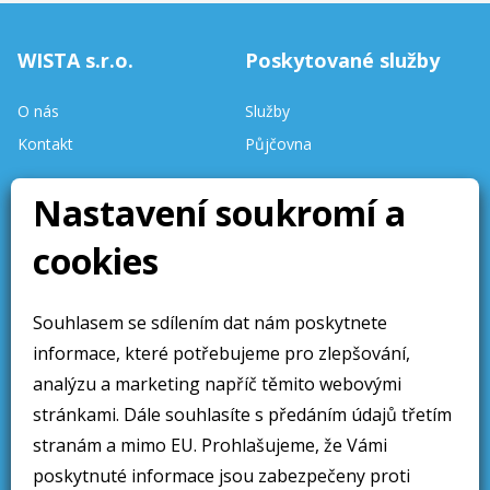
WISTA s.r.o.
Poskytované služby
O nás
Služby
Kontakt
Půjčovna
Stav skladu
Nastavení soukromí a
aktualizován denně.
cookies
Stránky aktualizovány 10 /
2025
Souhlasem se sdílením dat nám poskytnete
Obchodní sdělení
Sledujte nás
informace, které potřebujeme pro zlepšování,
Obchodní podmínky
analýzu a marketing napříč těmito webovými
Ochrana osobních údajú
stránkami. Dále souhlasíte s předáním údajů třetím
stranám a mimo EU. Prohlašujeme, že Vámi
Cookies
poskytnuté informace jsou zabezpečeny proti