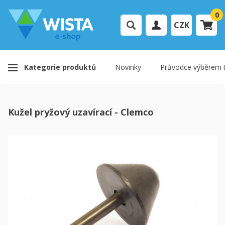
0
CZK
Přihlášení uživatele
Kategorie produktů
Novinky
Průvodce výběrem t
Registrace uživatele
Váš košík je prázdný.
Kužel pryžový uzavírací - Clemco
K pokladně