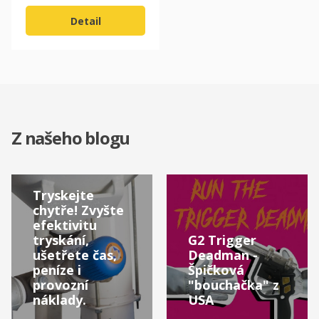
Detail
Z našeho blogu
Tryskejte
chytře! Zvyšte
efektivitu
tryskání,
G2 Trigger
ušetřete čas,
Deadman -
peníze i
Špičková
provozní
"bouchačka" z
náklady.
USA