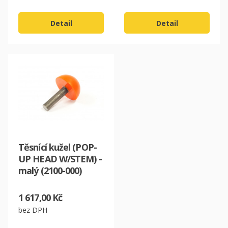
Detail
Detail
CZK
EUR
Těsnící kužel (POP-
UP HEAD W/STEM) -
malý (2100-000)
1 617,00 Kč
bez DPH