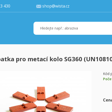
77 113 430
shop@wista.cz
atka pro metací kolo SG360 (UN1081
Váš ko
K 
Kód p
Poče
Cena