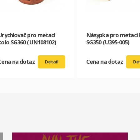
Urychlovač pro metací
Násypka pro metací 
kolo SG360 (UN108102)
SG350 (U395-005)
CZK
Cena na dotaz
Cena na dotaz
Detail
Det
EUR