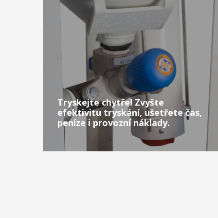
Tryskejte chytře! Zvyšte
efektivitu tryskání, ušetřete čas,
peníze i provozní náklady.