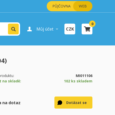
PŮJČOVNA
WEB
0
Vyhledat
Můj účet
CZK
Přihlášení uživatele
Registrace uživatele
04)
šík je prázdný.
pokladně
roduktu:
MI011106
t na skladě:
102 ks skladem
 na dotaz
Dotázat se