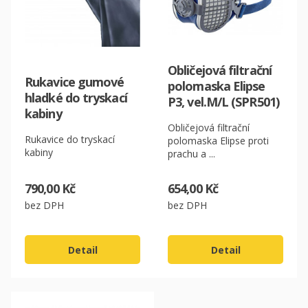
Obličejová filtrační
Rukavice gumové
polomaska Elipse
hladké do tryskací
P3, vel.M/L (SPR501)
CZK
kabiny
Obličejová filtrační
EUR
Rukavice do tryskací
polomaska Elipse proti
kabiny
prachu a ...
790,00 Kč
654,00 Kč
bez DPH
bez DPH
Detail
Detail