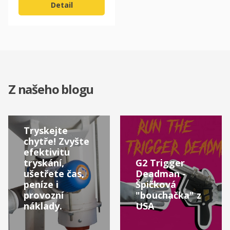
Detail
Z našeho blogu
Tryskejte
chytře! Zvyšte
efektivitu
tryskání,
G2 Trigger
ušetřete čas,
Deadman -
peníze i
Špičková
provozní
"bouchačka" z
náklady.
USA