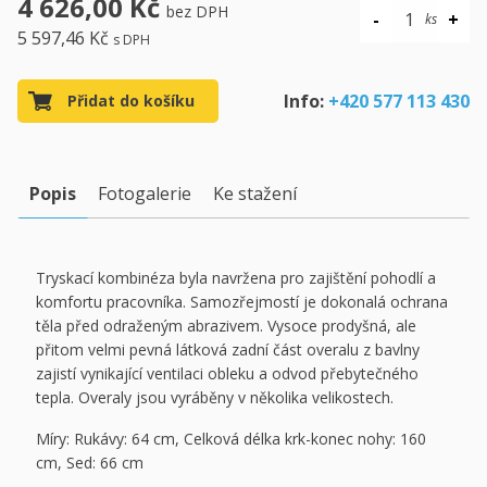
4 626,00 Kč
bez DPH
5 597,46 Kč
s DPH
Info:
+420 577 113 430
Přidat do košíku
Popis
Fotogalerie
Ke stažení
Tryskací kombinéza byla navržena pro zajištění pohodlí a
komfortu pracovníka. Samozřejmostí je dokonalá ochrana
těla před odraženým abrazivem. Vysoce prodyšná, ale
přitom velmi pevná látková zadní část overalu z bavlny
zajistí vynikající ventilaci obleku a odvod přebytečného
tepla. Overaly jsou vyráběny v několika velikostech.
Míry: Rukávy: 64 cm, Celková délka krk-konec nohy: 160
cm, Sed: 66 cm