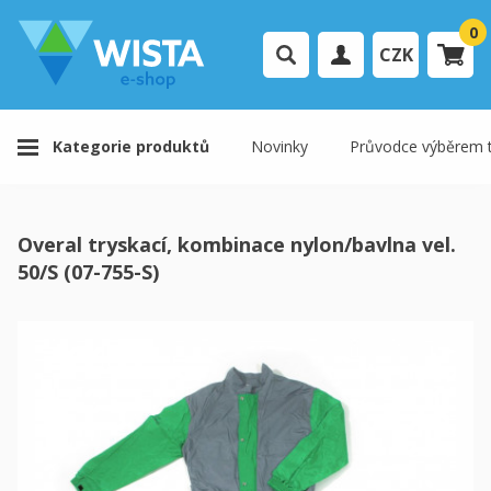
0
CZK
Přihlášení uživatele
Kategorie produktů
Novinky
Průvodce výběrem t
Registrace uživatele
Váš košík je prázdný.
Overal tryskací, kombinace nylon/bavlna vel.
K pokladně
50/S (07-755-S)