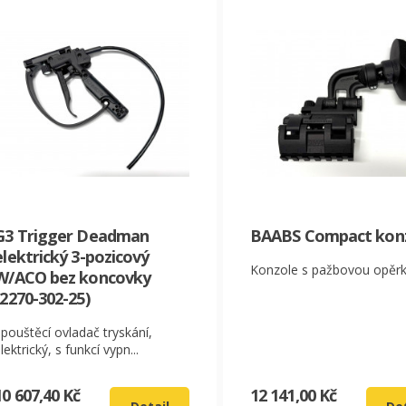
CZK
EUR
G3 Trigger Deadman
BAABS Compact kon
elektrický 3-pozicový
Konzole s pažbovou opěr
W/ACO bez koncovky
(2270-302-25)
pouštěcí ovladač tryskání,
lektrický, s funkcí vypn...
10 607,40 Kč
12 141,00 Kč