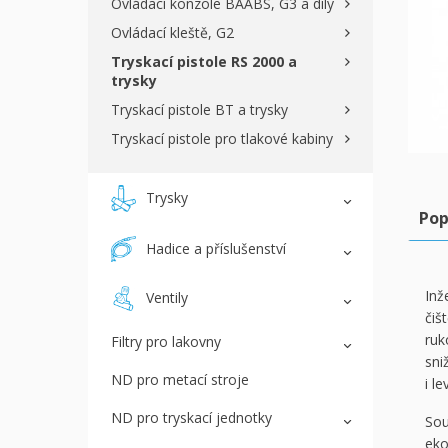
Ovládací konzole BAABS, G3 a díly
Ovládací kleště, G2
Tryskací pistole RS 2000 a
trysky
Tryskací pistole BT a trysky
Tryskací pistole pro tlakové kabiny
Trysky
Pop
Hadice a příslušenství
Inž
Ventily
čiš
ruk
Filtry pro lakovny
sni
ND pro metací stroje
i le
ND pro tryskací jednotky
Sou
eko