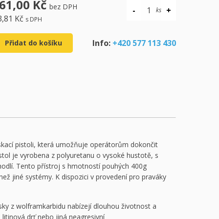
61,00 Kč
bez DPH
3,81 Kč
s DPH
Info:
+420 577 113 430
Přidat do košíku
skací pistoli, která umožňuje operátorům dokončit
istol je vyrobena z polyuretanu o vysoké hustotě, s
ohodlí. Tento přístroj s hmotností pouhých 400g
než jiné systémy. K dispozici v provedení pro praváky
sky z wolframkarbidu nabízejí dlouhou životnost a
litinová drť nebo jiná neagresivní