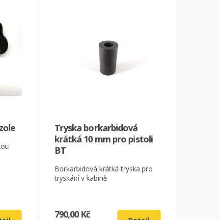
zole
Tryska borkarbidová
krátká 10 mm pro pistoli
kou
BT
Borkarbidová krátká tryska pro
tryskání v kabině
790,00 Kč