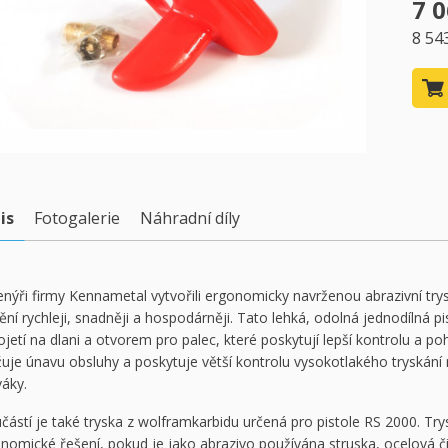
7 0
8 54
is
Fotogalerie
Náhradní díly
enýři firmy Kennametal vytvořili ergonomicky navrženou abrazivní try
tění rychleji, snadněji a hospodárněji. Tato lehká, odolná jednodílná p
ojetí na dlani a otvorem pro palec, které poskytují lepší kontrolu a p
žuje únavu obsluhy a poskytuje větší kontrolu vysokotlakého tryskání 
váky.
částí je také tryska z wolframkarbidu určená pro pistole RS 2000. Try
nomické řešení, pokud je jako abrazivo používána struska, ocelová či 