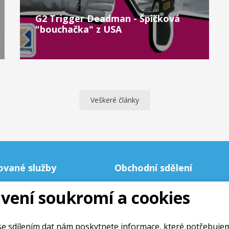
G2 Trigger Deadman - Špičková
"bouchačka" z USA
Veškeré články
ované služby
Obchodní sdělení
Obchodní podmínky
vení soukromí a cookies
Ochrana osobních údajú
Cookies
e sdílením dat nám poskytnete informace, které potřebuje