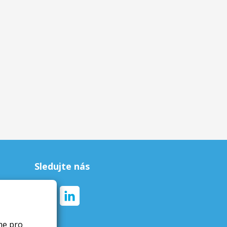
Sledujte nás
me pro