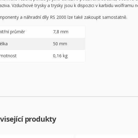
aziva. Vzduchové trysky a trysky jsou k dispozici v karbidu wolframu 
ponenty a náhradní díly RS 2000 lze také zakoupit samostatně.
nitřní průměr
7,8 mm
élka
50 mm
motnost
0,16 kg
visející produkty