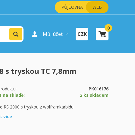
PŮJČOVNA
WEB
0
Vyhledat
Můj účet
CZK
Přihlášení uživatele
Registrace uživatele
C 8 s tryskou TC 7,8mm
šík je prázdný.
pokladně
roduktu:
PK016176
t na skladě:
2 ks skladem
le RS 2000 s tryskou z wolframkarbidu
it více