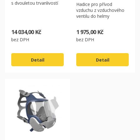
s dvouletou trvanlivostí
Hadice pro přívod
vzduchu z vzduchového
ventilu do helmy
CZK
14 034,00 Kč
1 975,00 Kč
EUR
bez DPH
bez DPH
Detail
Detail