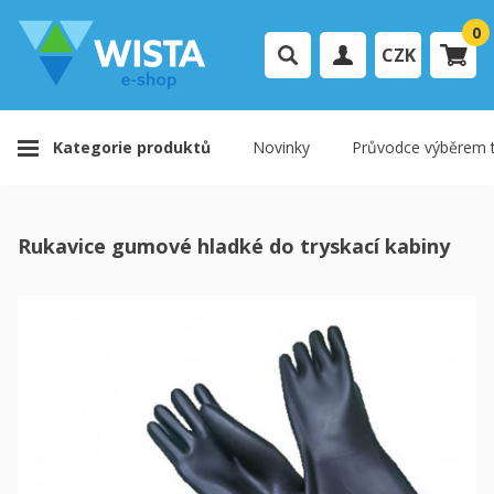
0
CZK
Přihlášení uživatele
Kategorie produktů
Novinky
Průvodce výběrem t
Registrace uživatele
Váš košík je prázdný.
Rukavice gumové hladké do tryskací kabiny
K pokladně