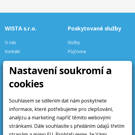
WISTA s.r.o.
Poskytované služby
O nás
Služby
Kontakt
Půjčovna
Stav skladu
Nastavení soukromí a
aktualizován denně.
cookies
Stránky aktualizovány 10 /
2025
Souhlasem se sdílením dat nám poskytnete
Obchodní sdělení
Sledujte nás
informace, které potřebujeme pro zlepšování,
Obchodní podmínky
analýzu a marketing napříč těmito webovými
Ochrana osobních údajú
stránkami. Dále souhlasíte s předáním údajů třetím
stranám a mimo EU. Prohlašujeme, že Vámi
Cookies