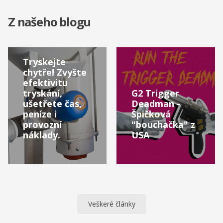
Z našeho blogu
Tryskejte
chytře! Zvyšte
efektivitu
tryskání,
G2 Trigger
ušetřete čas,
Deadman -
peníze i
Špičková
provozní
"bouchačka" z
náklady.
USA
Veškeré články