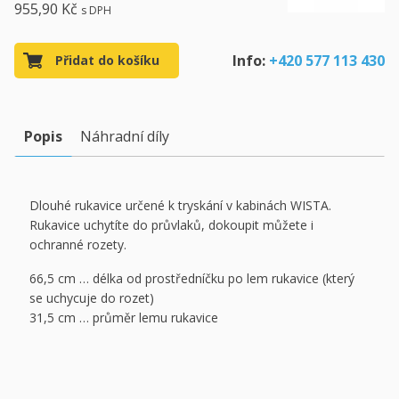
955,90 Kč
s DPH
Info:
+420 577 113 430
Přidat do košíku
Popis
Náhradní díly
Dlouhé rukavice určené k tryskání v kabinách WISTA.
Rukavice uchytíte do průvlaků, dokoupit můžete i
ochranné rozety.
66,5 cm … délka od prostředníčku po lem rukavice (který
se uchycuje do rozet)
31,5 cm … průměr lemu rukavice