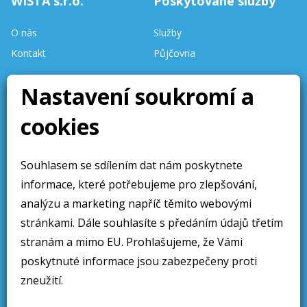
WISTA s.r.o.
Poskytované služby
O nás
Služby
Kontakt
Půjčovna
Nastavení soukromí a
Stav skladu
aktualizován denně.
cookies
Stránky aktualizovány 10 /
2025
Souhlasem se sdílením dat nám poskytnete
Obchodní sdělení
Sledujte nás
informace, které potřebujeme pro zlepšování,
Obchodní podmínky
analýzu a marketing napříč těmito webovými
Ochrana osobních údajú
stránkami. Dále souhlasíte s předáním údajů třetím
stranám a mimo EU. Prohlašujeme, že Vámi
Cookies
poskytnuté informace jsou zabezpečeny proti
zneužití.