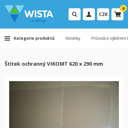
0
CZK
Přihlášení uživatele
Kategorie produktů
Novinky
Průvodce výběrem t
Registrace uživatele
Váš košík je prázdný.
Štítek ochranný VIKOMT 620 x 290 mm
K pokladně