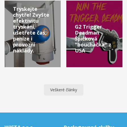
Tryskejte
chytře! Zvyšte
efektivitu
tryskání,
G2 Trigger
ušetřete čas,
Deadman -
peníze i
Špičková
provozní
"bouchačka" z
náklady.
USA
Veškeré články