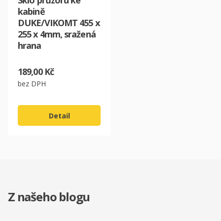
Sklo průzoru ke
kabině
DUKE/VIKOMT 455 x
255 x 4mm, sražená
hrana
189,00 Kč
bez DPH
Detail
Z našeho blogu