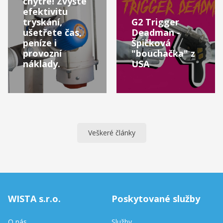
chytře! Zvyšte
efektivitu
tryskání,
G2 Trigger
ušetřete čas,
Deadman -
peníze i
Špičková
provozní
"bouchačka" z
náklady.
USA
Veškeré články
WISTA s.r.o.
Poskytované služby
O nás
Služby