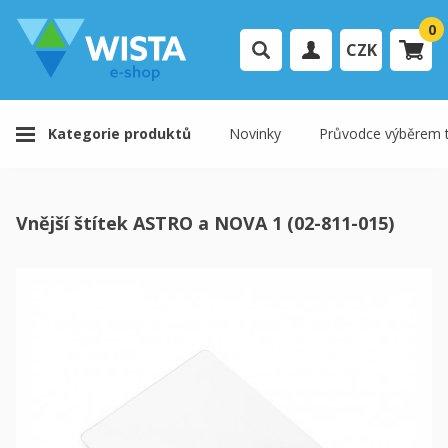
0
CZK
Přihlášení uživatele
Kategorie produktů
Novinky
Průvodce výběrem t
Registrace uživatele
Váš košík je prázdný.
Vnější štítek ASTRO a NOVA 1 (02-811-015)
K pokladně