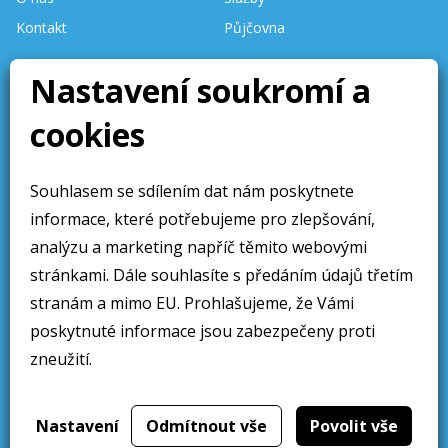
Kontakt
Půjčovna
Stav skladu
Nastavení soukromí a
aktualizován denně.
cookies
Stránky aktualizovány 10 /
2025
Souhlasem se sdílením dat nám poskytnete
Obchodní sdělení
Sledujte nás
informace, které potřebujeme pro zlepšování,
Obchodní podmínky
analýzu a marketing napříč těmito webovými
Ochrana osobních údajú
stránkami. Dále souhlasíte s předáním údajů třetím
stranám a mimo EU. Prohlašujeme, že Vámi
Cookies
poskytnuté informace jsou zabezpečeny proti
zneužití.
Web přivedlo k životu
2019
Nastavení
Odmítnout vše
Povolit vše