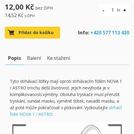
12,00 Kč
bez DPH
14,52 Kč
s DPH
Info:
+420 577 113 430
Přidat do košíku
Popis
Balení
Ke stažení
Tyto strhávací štítky mají oproti strhávacím fóliím NOVA 1
/ ASTRO trochu delší životnost. Jejich nevýhoda je v
komplikovanosti výměny. Obsluha tryskače musí přerušit
tryskání, sundat masku, vyměnit štítek, nasadit masku, a
až poté může pokračovat v pískování. Vyzkoušejte
strhací
folie NOVA 1 / ASTRO.