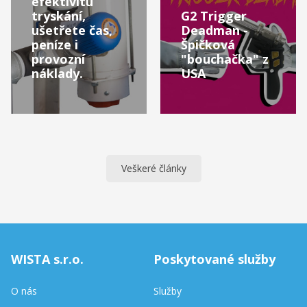
efektivitu
tryskání,
G2 Trigger
ušetřete čas,
Deadman -
peníze i
Špičková
provozní
"bouchačka" z
náklady.
USA
Veškeré články
WISTA s.r.o.
Poskytované služby
O nás
Služby