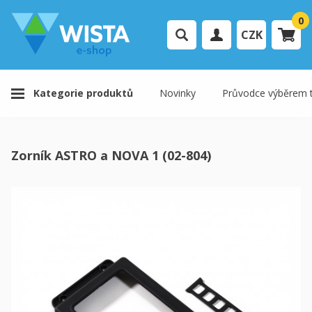
0
CZK
Přihlášení uživatele
Kategorie produktů
Novinky
Průvodce výběrem t
Registrace uživatele
Váš košík je prázdný.
Zorník ASTRO a NOVA 1 (02-804)
K pokladně