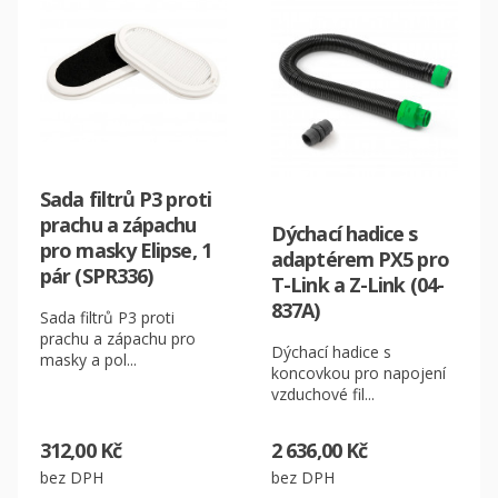
Sada filtrů P3 proti
prachu a zápachu
Dýchací hadice s
pro masky Elipse, 1
CZK
adaptérem PX5 pro
pár (SPR336)
T-Link a Z-Link (04-
EUR
837A)
Sada filtrů P3 proti
prachu a zápachu pro
Dýchací hadice s
masky a pol...
koncovkou pro napojení
vzduchové fil...
312,00 Kč
2 636,00 Kč
bez DPH
bez DPH