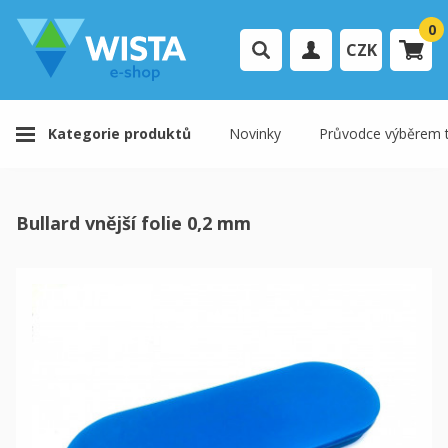
0
CZK
Přihlášení uživatele
Kategorie produktů
Novinky
Průvodce výběrem t
Registrace uživatele
Váš košík je prázdný.
Bullard vnější folie 0,2 mm
K pokladně