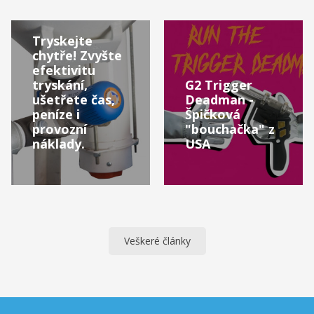
Tryskejte
chytře! Zvyšte
efektivitu
tryskání,
G2 Trigger
ušetřete čas,
Deadman -
peníze i
Špičková
provozní
"bouchačka" z
náklady.
USA
Veškeré články