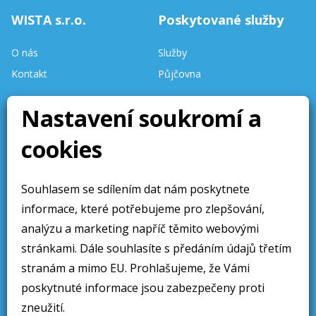
WISTA s.r.o.
Poskytované služby
O nás
Služby
Kontakt
Půjčovna
Nastavení soukromí a
Stav skladu
aktualizován denně.
cookies
Stránky aktualizovány 10 /
2025
Souhlasem se sdílením dat nám poskytnete
Obchodní sdělení
Sledujte nás
informace, které potřebujeme pro zlepšování,
Obchodní podmínky
analýzu a marketing napříč těmito webovými
Ochrana osobních údajú
stránkami. Dále souhlasíte s předáním údajů třetím
stranám a mimo EU. Prohlašujeme, že Vámi
Cookies
poskytnuté informace jsou zabezpečeny proti
zneužití.