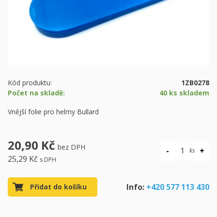
Kód produktu:
1ZB0278
Počet na skladě:
40 ks skladem
Vnější folie pro helmy Bullard
20,90 Kč
bez DPH
25,29 Kč
s DPH
Info:
+420 577 113 430
Přidat do košíku