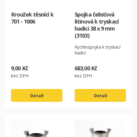
Kroužek těsnící k
Spojka čelisťová
701 - 1006
litinová k tryskací
hadici 38 x 9 mm
(3103)
Rychlospojka k tryskací
hadici
9,00 Kč
683,00 Kč
bez DPH
bez DPH
Detail
Detail
CZK