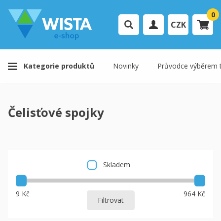
0
CZK
Přihlášení uživatele
Kategorie produktů
Novinky
Průvodce výběrem t
Registrace uživatele
Váš košík je prázdný.
Čelisťové spojky
K pokladně
Skladem
9 Kč
964 Kč
Filtrovat