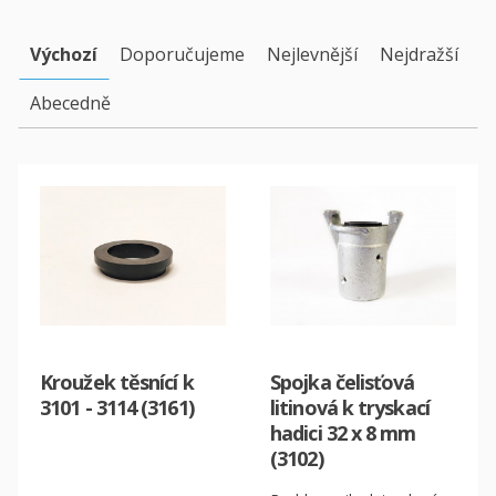
Výchozí
Doporučujeme
Nejlevnější
Nejdražší
Abecedně
Kroužek těsnící k
Spojka čelisťová
3101 - 3114 (3161)
litinová k tryskací
hadici 32 x 8 mm
(3102)