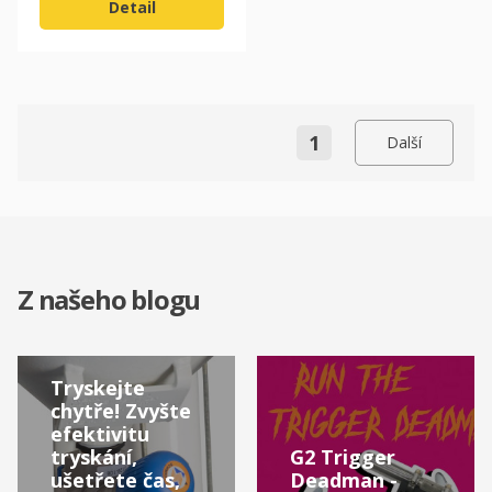
Detail
1
Další
Z našeho blogu
Tryskejte
chytře! Zvyšte
efektivitu
tryskání,
G2 Trigger
ušetřete čas,
Deadman -