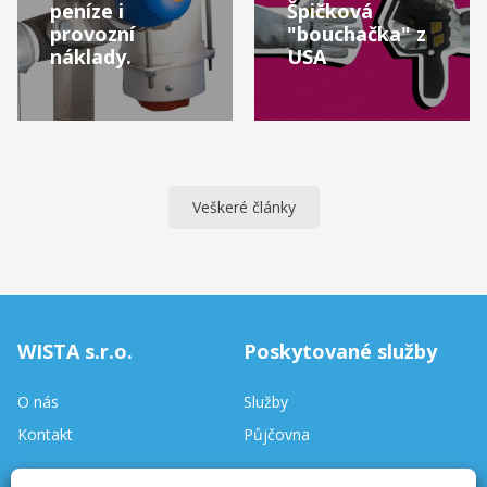
peníze i
Špičková
provozní
"bouchačka" z
náklady.
USA
Veškeré články
WISTA s.r.o.
Poskytované služby
O nás
Služby
Kontakt
Půjčovna