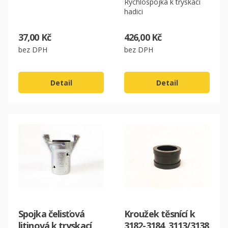
Rychlospojka k tryskací
hadici
37,00 Kč
426,00 Kč
bez DPH
bez DPH
Detail
Detail
Spojka čelisťová
Kroužek těsnící k
litinová k tryskací
3182-3184, 3113/3138