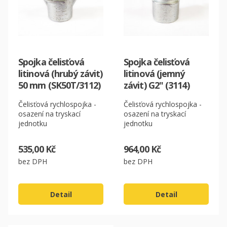
EUR
Spojka čelisťová
Spojka čelisťová
litinová (hrubý závit)
litinová (jemný
50 mm (SK50T/3112)
závit) G2" (3114)
Čelisťová rychlospojka -
Čelisťová rychlospojka -
osazení na tryskací
osazení na tryskací
jednotku
jednotku
535,00 Kč
964,00 Kč
bez DPH
bez DPH
Detail
Detail