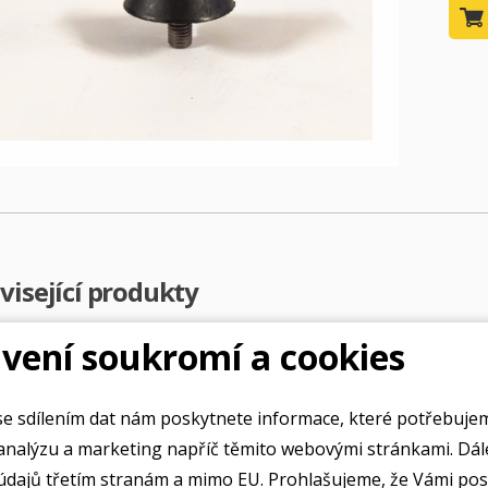
CZK
EUR
visející produkty
vení soukromí a cookies
e sdílením dat nám poskytnete informace, které potřebuje
alýzu a marketing napříč těmito webovými stránkami. Dále souhlasíte
údajů třetím stranám a mimo EU. Prohlašujeme, že Vámi po