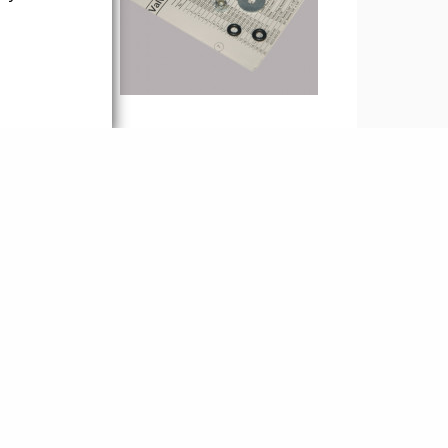
1 1/4"
Servisní sada pro ventil
COMBO (2223-000-18)
1 029,00 Kč
ail
Detail
bez DPH