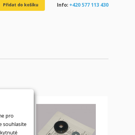
Info:
+420 577 113 430
Přidat do košíku
me pro
skytnuté