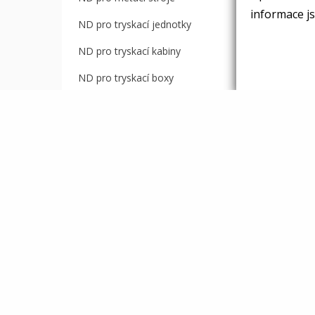
informace js
ND pro tryskací jednotky
ND pro tryskací kabiny
ND pro tryskací boxy
Nepřehlédněte
Novinky
Průvodce výběrem trysky
Kontrola a výměna trysek
Venturiho trysky – funkce a přínos
Ke stažení