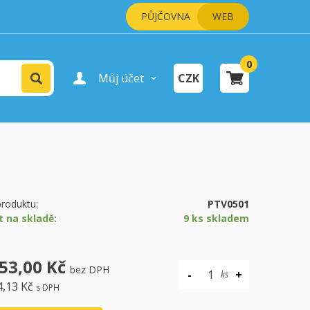
PŮJČOVNA
WEB
0
Vyhledat
Můj účet
CZK
Přihlášení uživatele
Registrace uživatele
šík je prázdný.
pokladně
roduktu:
PTV0501
t na skladě:
9 ks skladem
53,00 Kč
bez DPH
4,13 Kč
s DPH