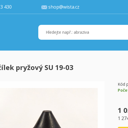
77 113 430
shop@wista.cz
ílek pryžový SU 19-03
Váš ko
K 
Kód p
Poče
1 0
1 27