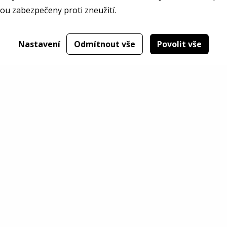
ou zabezpečeny proti zneužití.
Nastavení
Odmítnout vše
Povolit vše
Ventil MICRO II 1 1/2"
Kulový ventil - bronz 
(MV2) (2127-108)
15 792,00 Kč
8 085,00 Kč
Detail
Det
bez DPH
bez DPH