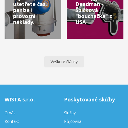
ušetřete čas,
Deadman -
peníze i
Špičková
provozní
"bouchačka" z
náklady.
USA
Veškeré články
WISTA s.r.o.
Poskytované služby
O nás
Služby
Kontakt
Půjčovna