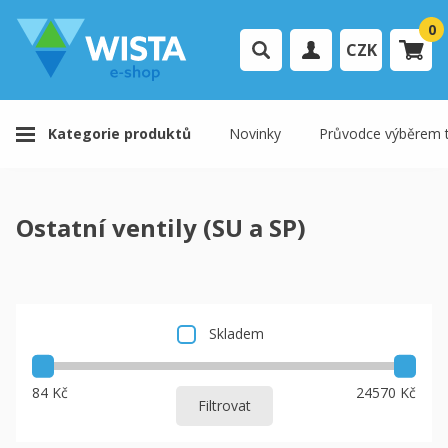
0
CZK
Přihlášení uživatele
Kategorie produktů
Novinky
Průvodce výběrem t
Registrace uživatele
Váš košík je prázdný.
Ostatní ventily (SU a SP)
K pokladně
Skladem
84 Kč
24570 Kč
Filtrovat