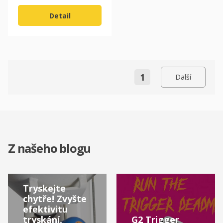
Detail
1
Další
Z našeho blogu
Tryskejte
chytře! Zvyšte
efektivitu
tryskání,
G2 Trigger