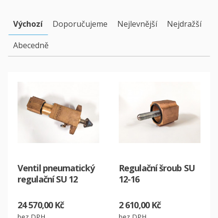
Výchozí
Doporučujeme
Nejlevnější
Nejdražší
Abecedně
Ventil pneumatický
Regulační šroub SU
regulační SU 12
12-16
24 570,00 Kč
2 610,00 Kč
bez DPH
bez DPH