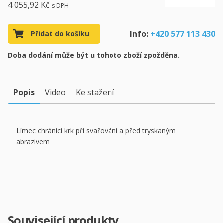
4 055,92 Kč
s DPH
Info:
+420 577 113 430
Přidat do košíku
Doba dodání může být u tohoto zboží zpožděna.
Popis
Video
Ke stažení
Límec chránící krk při svařování a před tryskaným
abrazivem
Související produkty