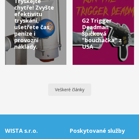
Tryskejte
chytře! Zvyšte
efektivitu
tryskání,
G2 Trigger
ušetřete čas,
Deadman -
peníze i
Špičková
provozní
"bouchačka" z
náklady.
USA
Veškeré články
WISTA s.r.o.
Poskytované služby