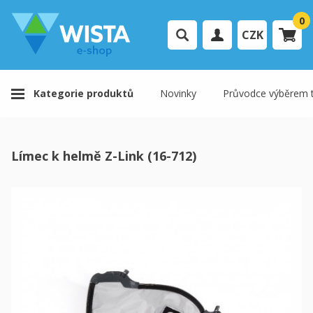
0
CZK
Přihlášení uživatele
Kategorie produktů
Novinky
Průvodce výběrem t
Registrace uživatele
Váš košík je prázdný.
Límec k helmě Z-Link (16-712)
K pokladně