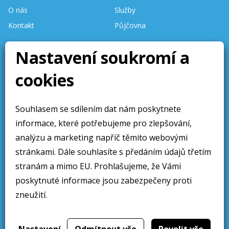
O nás
Služby
Kontakt
Půjčovna
Stav skladu
Nastavení soukromí a
aktualizován denně.
cookies
Stránky aktualizovány 10 /
2025
Souhlasem se sdílením dat nám poskytnete
Obchodní sdělení
Sledujte nás
informace, které potřebujeme pro zlepšování,
Obchodní podmínky
analýzu a marketing napříč těmito webovými
Ochrana osobních údajú
stránkami. Dále souhlasíte s předáním údajů třetím
stranám a mimo EU. Prohlašujeme, že Vámi
Cookies
poskytnuté informace jsou zabezpečeny proti
zneužití.
Web přivedlo k životu
2019