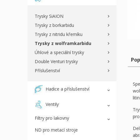
Trysky SiAION
Trysky z borkarbidu
Trysky z nitridu křemíku
Trysky z wolframkarbidu
Úhlové a speciální trysky
Pop
Double Venturi trysky
Příslušenství
Spe
Hadice a příslušenství
wol
lit
Ventily
Try
pro
Filtry pro lakovny
Del
ND pro metací stroje
abr