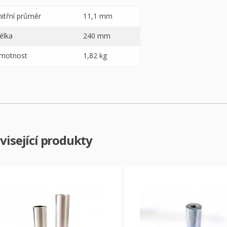
nitřní průměr
11,1 mm
élka
240 mm
motnost
1,82 kg
visející produkty