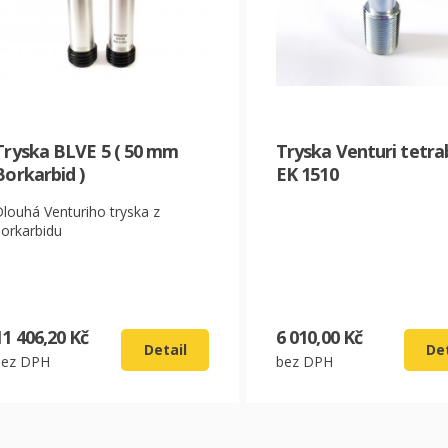
CZK
EUR
Tryska BLVE 5 ( 50 mm
Tryska Venturi tetra
Borkarbid )
EK 1510
Dlouhá Venturiho tryska z
borkarbidu
11 406,20 Kč
6 010,00 Kč
Detail
Det
bez DPH
bez DPH