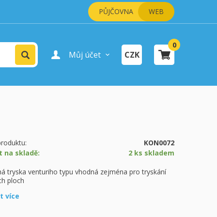
PŮJČOVNA
WEB
0
Vyhledat
Můj účet
CZK
Přihlášení uživatele
Registrace uživatele
šík je prázdný.
pokladně
roduktu:
KON0072
t na skladě:
2 ks skladem
á tryska venturiho typu vhodná zejména pro tryskání
ch ploch
it více