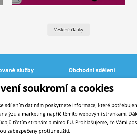
Veškeré články
ované služby
Obchodní sdělení
vení soukromí a cookies
Obchodní podmínky
Ochrana osobních údajú
Cookies
e sdílením dat nám poskytnete informace, které potřebuje
alýzu a marketing napříč těmito webovými stránkami. Dále souhlasíte
údajů třetím stranám a mimo EU. Prohlašujeme, že Vámi po
ou zabezpečeny proti zneužití.