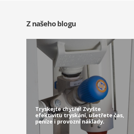
Z našeho blogu
Tryskejte chytře! Zvyšte
efektivitu tryskání, ušetřete čas,
peníze i provozní náklady.