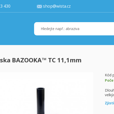
77 113 430
shop@wista.cz
yska BAZOOKA™ TC 11,1mm
Váš ko
K 
Kód p
Poče
Dlouh
velký
Zjist