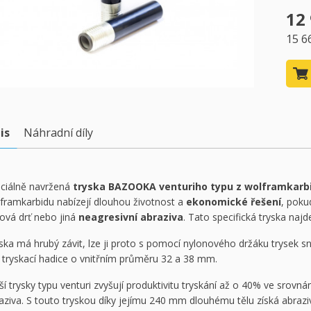
12
15 6
is
Náhradní díly
ciálně navržená
tryska BAZOOKA venturiho typu z wolframkarb
framkarbidu nabízejí dlouhou životnost a
ekonomické řešení
, poku
inová drť nebo jiná
neagresivní abraziva
. Tato specifická tryska naj
ska má hrubý závit, lze ji proto s pomocí nylonového držáku trysek s
 tryskací hadice o vnitřním průměru 32 a 38 mm.
ší trysky typu venturi zvyšují produktivitu tryskání až o 40% ve srovná
aziva. S touto tryskou díky jejímu 240 mm dlouhému tělu získá abraz