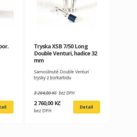
bor.
Tryska XSB 7/50 Long
Double Venturi, hadice 32
mm
Samoslinuté Double Venturi
trysky z borkarbidu
3 264,00 Kč
bez DPH
2 760,00 Kč
ail
Detail
bez DPH