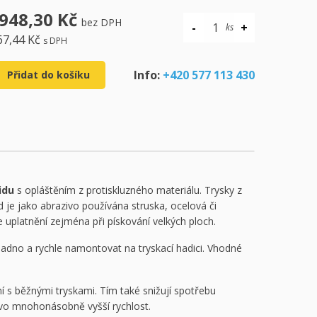
 948,30 Kč
bez DPH
67,44 Kč
s DPH
Info:
+420 577 113 430
Přidat do košíku
idu
s opláštěním z protiskluzného materiálu. Trysky z
d je jako abrazivo používána struska, ocelová či
de uplatnění zejména při pískování velkých ploch.
nadno a rychle namontovat na tryskací hadici. Vhodné
ní s běžnými tryskami. Tím také snižují spotřebu
ivo mnohonásobně vyšší rychlost.