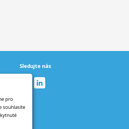
Sledujte nás
me pro
skytnuté