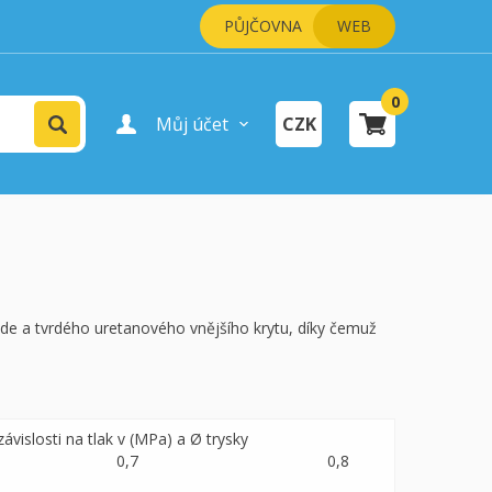
PŮJČOVNA
WEB
0
Vyhledat
Můj účet
CZK
Přihlášení uživatele
Registrace uživatele
šík je prázdný.
pokladně
ride a tvrdého uretanového vnějšího krytu, díky čemuž
závislosti na tlak v (MPa) a Ø trysky
0,7 0,8