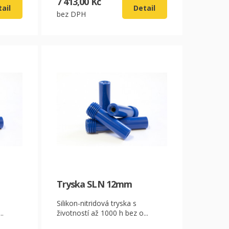
7 413,00 Kč
ail
Detail
bez DPH
Tryska SLN 12mm
Silikon-nitridová tryska s
..
životností až 1000 h bez o...