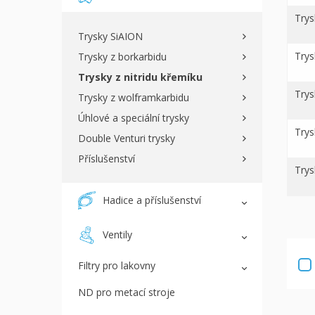
Try
Trysky SiAION
Try
Trysky z borkarbidu
Trysky z nitridu křemíku
Try
Trysky z wolframkarbidu
Úhlové a speciální trysky
Try
Double Venturi trysky
Příslušenství
Try
Hadice a příslušenství
Ventily
Filtry pro lakovny
ND pro metací stroje