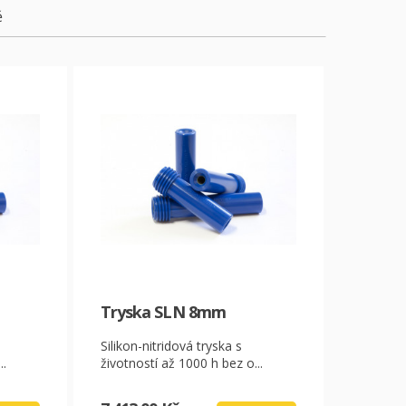
ě
Tryska SLN 8mm
Silikon-nitridová tryska s
..
životností až 1000 h bez o...