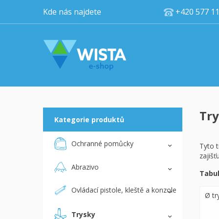
Kde nás najdete
+420 5
Try
Kategorie produktů
Ochranné pomůcky
Tyto 
zajišť
Abrazivo
Tabul
Ovládací pistole, kleště a konzole
Ø tr
Trysky