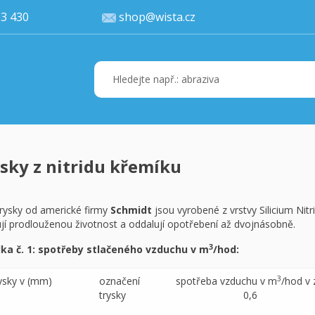
77 113 430
shop@wista.cz
sky z nitridu křemíku
Váš ko
K 
trysky od americké firmy
Schmidt
jsou vyrobené z vrstvy Silicium Nit
ují prodlouženou životnost a oddalují opotřebení až dvojnásobně.
3
ka č. 1: spotřeby stlačeného vzduchu v m
/hod:
3
ysky v (mm)
označení
spotřeba vzduchu v m
/hod v 
trysky
0,6 