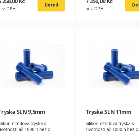
6 258,00 Kč
7 350,00 Kč
Detail
Det
bez DPH
bez DPH
CZK
EUR
Tryska SLN 9,5mm
Tryska SLN 11mm
ilikon-nitridová tryska s
Silikon-nitridová tryska s
ivotností až 1000 h bez o...
životností až 1000 h bez o.