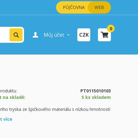
PŮJČOVNA
WEB
0
Vyhledat
Můj účet
CZK
Přihlášení uživatele
Registrace uživatele
šík je prázdný.
pokladně
roduktu:
PT0115010103
t na skladě:
5 ks skladem
riho tryska ze špičkového materiálu s nízkou hmotností
it více