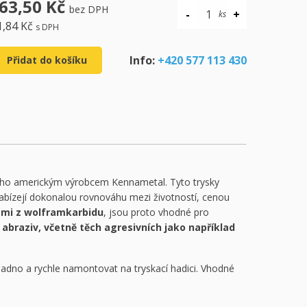
63,50 Kč
bez DPH
1,84 Kč
s DPH
Info:
+420 577 113 430
Přidat do košíku
ho americkým výrobcem Kennametal. Tyto trysky
abízejí dokonalou rovnováhu mezi životností, cenou
kami z wolframkarbidu
, jsou proto vhodné pro
 abraziv, včetně těch agresivních jako například
nadno a rychle namontovat na tryskací hadici. Vhodné