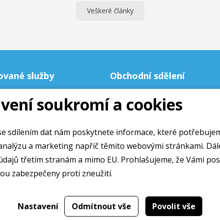
Veškeré články
ované služby
Obchodní sdělení
Obchodní podmínky
vení soukromí a cookies
Ochrana osobních údajú
Cookies
e sdílením dat nám poskytnete informace, které potřebuje
alýzu a marketing napříč těmito webovými stránkami. Dále souhlasíte
údajů třetím stranám a mimo EU. Prohlašujeme, že Vámi po
ou zabezpečeny proti zneužití.
Web přivedlo k životu
2019
Nastavení
Odmítnout vše
Povolit vše