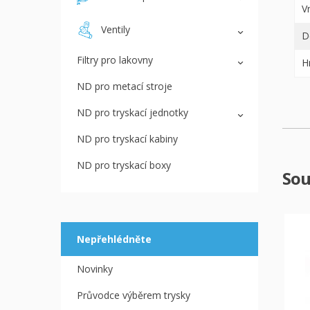
V
Ventily
D
Filtry pro lakovny
H
ND pro metací stroje
ND pro tryskací jednotky
ND pro tryskací kabiny
ND pro tryskací boxy
Sou
Nepřehlédněte
Novinky
Průvodce výběrem trysky