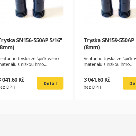
CZK
EUR
Tryska SN156-550AP 5/16"
Tryska SN159-550AP 
(8mm)
(8mm)
Venturiho tryska ze špičkového
Venturiho tryska ze špičk
ateriálu s nízkou hmo...
materiálu s nízkou hmo...
3 041,60 Kč
3 041,60 Kč
Detail
Det
bez DPH
bez DPH