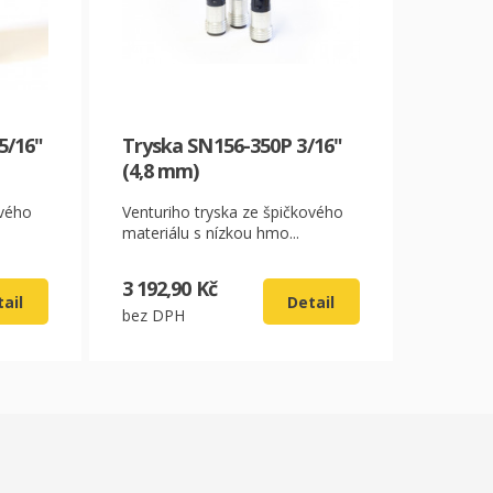
5/16"
Tryska SN156-350P 3/16"
(4,8 mm)
ového
Venturiho tryska ze špičkového
materiálu s nízkou hmo...
3 192,90 Kč
ail
Detail
bez DPH