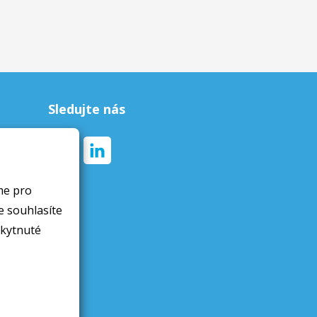
Sledujte nás
me pro
skytnuté