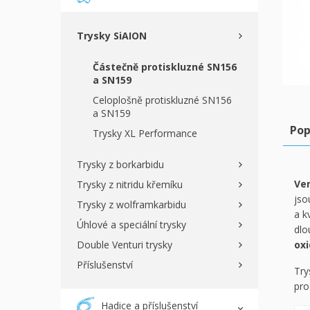
Trysky SiAION
Částečně protiskluzné SN156
a SN159
Celoplošně protiskluzné SN156
a SN159
Pop
Trysky XL Performance
Trysky z borkarbidu
Ven
Trysky z nitridu křemíku
jso
Trysky z wolframkarbidu
a k
Úhlové a speciální trysky
dlo
Double Venturi trysky
oxi
Příslušenství
Try
pro
Hadice a příslušenství