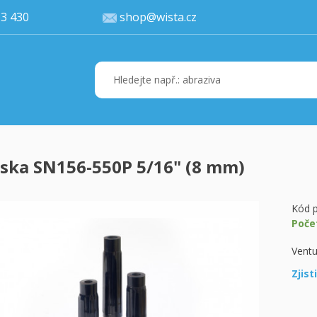
77 113 430
shop@wista.cz
ska SN156-550P 5/16" (8 mm)
Váš ko
K 
Kód p
Poče
Ventu
Zjist