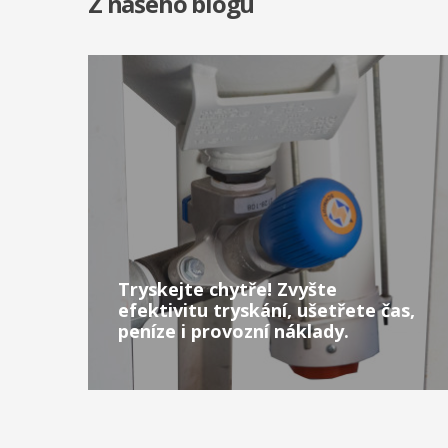
Z našeho blogu
Tryskejte chytře! Zvyšte
efektivitu tryskání, ušetřete čas,
peníze i provozní náklady.