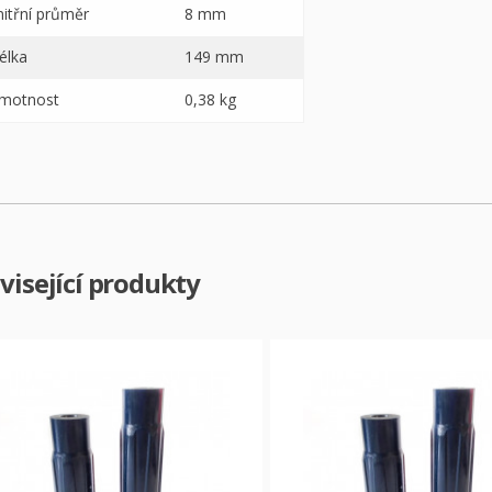
nitřní průměr
8 mm
élka
149 mm
motnost
0,38 kg
visející produkty