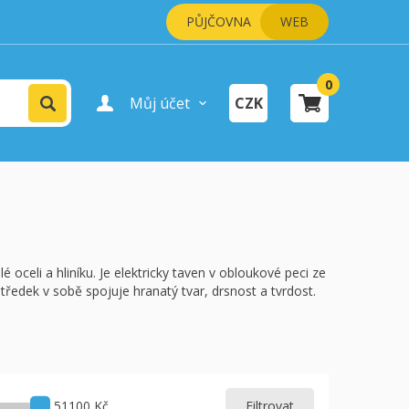
PŮJČOVNA
WEB
0
Vyhledat
Můj účet
CZK
Přihlášení uživatele
Registrace uživatele
šík je prázdný.
pokladně
lé oceli a hliníku. Je elektricky taven v obloukové peci ze
tředek v sobě spojuje hranatý tvar, drsnost a tvrdost.
51100 Kč
Filtrovat