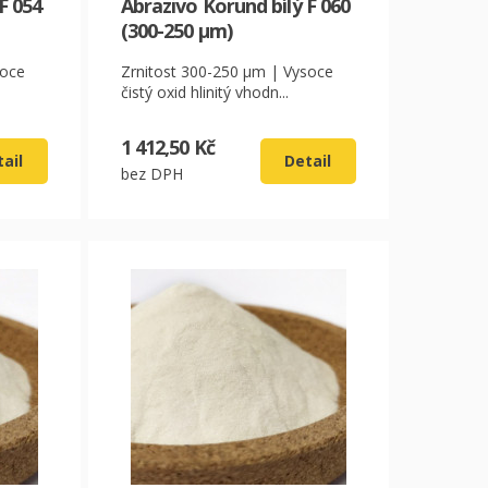
F 054
Abrazivo Korund bílý F 060
(300-250 µm)
soce
Zrnitost 300-250 µm | Vysoce
čistý oxid hlinitý vhodn...
1 412,50 Kč
ail
Detail
bez DPH