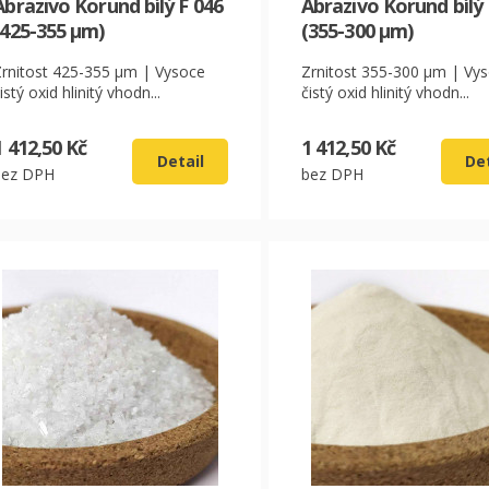
Abrazivo Korund bílý F 046
Abrazivo Korund bílý 
(425-355 µm)
(355-300 µm)
Zrnitost 425-355 µm | Vysoce
Zrnitost 355-300 µm | Vy
istý oxid hlinitý vhodn...
čistý oxid hlinitý vhodn...
1 412,50 Kč
1 412,50 Kč
Detail
Det
bez DPH
bez DPH
CZK
EUR