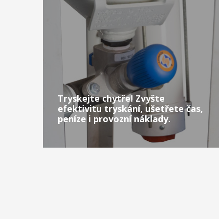
Tryskejte chytře! Zvyšte
efektivitu tryskání, ušetřete čas,
peníze i provozní náklady.