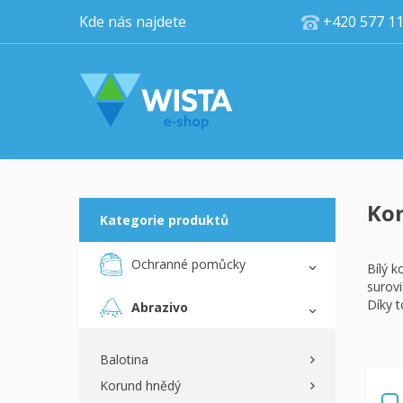
Kde nás najdete
+420 5
Kor
Kategorie produktů
Ochranné pomůcky
Bílý k
surovi
Díky t
Abrazivo
Balotina
Korund hnědý