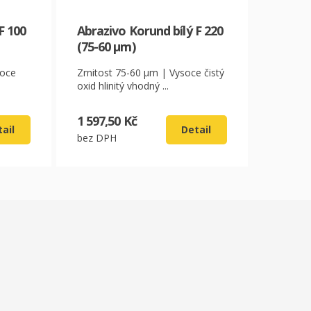
F 100
Abrazivo Korund bílý F 220
(75-60 µm)
soce
Zrnitost 75-60 µm | Vysoce čistý
oxid hlinitý vhodný ...
1 597,50 Kč
ail
Detail
bez DPH