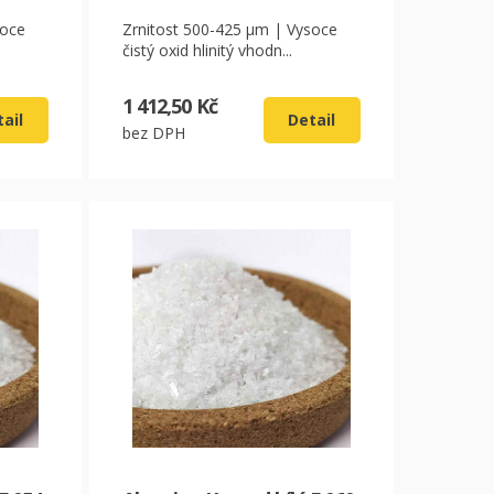
soce
Zrnitost 500-425 µm | Vysoce
čistý oxid hlinitý vhodn...
1 412,50 Kč
ail
Detail
bez DPH