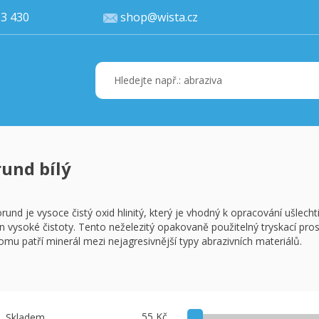
77 113 430
shop@wista.cz
und bílý
Váš ko
K 
orund je vysoce čistý oxid hlinitý, který je vhodný k opracování ušlechti
n vysoké čistoty. Tento neželezitý opakovaně použitelný tryskací pros
omu patří minerál mezi nejagresivnější typy abrazivních materiálů.
55 Kč
Skladem