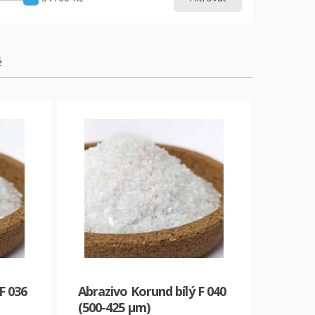
ě
F 036
Abrazivo Korund bílý F 040
(500-425 µm)