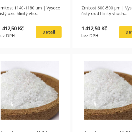
Zrnitost 1140-1180 µm | Vysoce
Zrnitost 600-500 µm | Vy
istý oxid hlinitý vho...
čistý oxid hlinitý vhodn...
1 412,50 Kč
1 412,50 Kč
Detail
Det
bez DPH
bez DPH