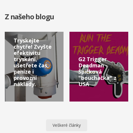
Z našeho blogu
Tryskejte
chytře! Zvyšte
efektivitu
tryskání,
G2 Trigger
ušetřete čas,
Deadman -
peníze i
Špičková
provozní
"bouchačka" z
náklady.
USA
Veškeré články