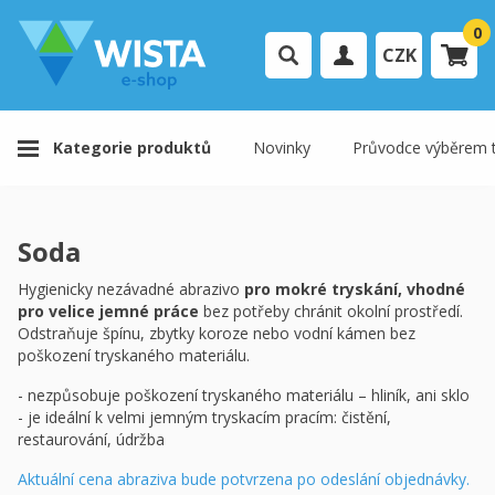
0
CZK
Přihlášení uživatele
Kategorie produktů
Novinky
Průvodce výběrem t
Registrace uživatele
Váš košík je prázdný.
Soda
K pokladně
Hygienicky nezávadné abrazivo
pro mokré tryskání, vhodné
pro velice jemné práce
bez potřeby chránit okolní prostředí.
Odstraňuje špínu, zbytky koroze nebo vodní kámen bez
poškození tryskaného materiálu.
- nezpůsobuje poškození tryskaného materiálu – hliník, ani sklo
- je ideální k velmi jemným tryskacím pracím: čistění,
restaurování, údržba
Aktuální cena abraziva bude potvrzena po odeslání objednávky.