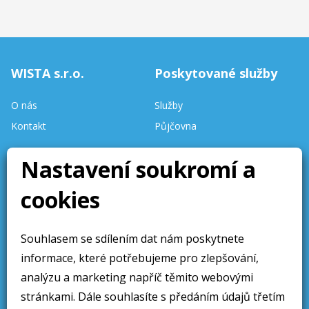
WISTA s.r.o.
Poskytované služby
O nás
Služby
Kontakt
Půjčovna
Nastavení soukromí a
Stav skladu
aktualizován denně.
cookies
Stránky aktualizovány 10 /
2025
Souhlasem se sdílením dat nám poskytnete
Obchodní sdělení
Sledujte nás
informace, které potřebujeme pro zlepšování,
Obchodní podmínky
analýzu a marketing napříč těmito webovými
Ochrana osobních údajú
stránkami. Dále souhlasíte s předáním údajů třetím