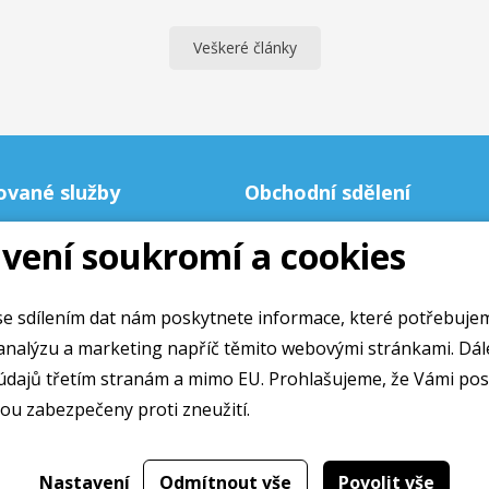
Veškeré články
ované služby
Obchodní sdělení
vení soukromí a cookies
Obchodní podmínky
Ochrana osobních údajú
Cookies
e sdílením dat nám poskytnete informace, které potřebuje
alýzu a marketing napříč těmito webovými stránkami. Dále souhlasíte
údajů třetím stranám a mimo EU. Prohlašujeme, že Vámi po
ou zabezpečeny proti zneužití.
Web přivedlo k životu
2019
Nastavení
Odmítnout vše
Povolit vše