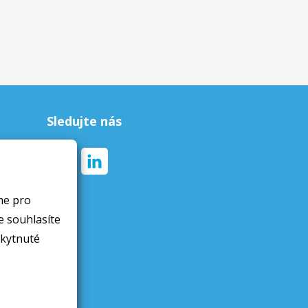
Sledujte nás
me pro
skytnuté