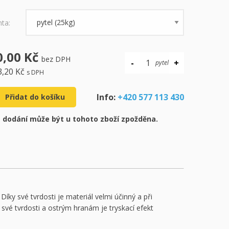
nta:
0,00 Kč
bez DPH
3,20 Kč
s DPH
Info:
+420 577 113 430
Přidat do košíku
 dodání může být u tohoto zboží zpožděna.
Díky své tvrdosti je materiál velmi účinný a při
y své tvrdosti a ostrým hranám je tryskací efekt