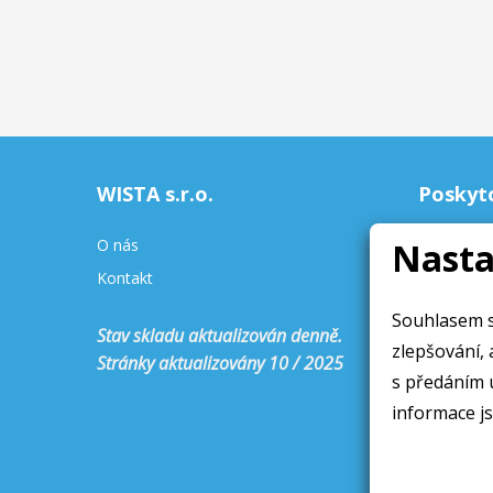
WISTA s.r.o.
Poskyt
O nás
Nasta
Služby
Kontakt
Půjčovna
Souhlasem s
Stav skladu aktualizován denně.
zlepšování, an
Stránky aktualizovány 10 / 2025
s předáním 
informace js