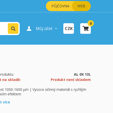
PŮJČOVNA
WEB
0
Vyhledat
Můj účet
CZK
Přihlášení uživatele
Registrace uživatele
šík je prázdný.
pokladně
roduktu:
AL 0X 13L
t na skladě:
Produkt není skladem
ost 1000-1600 µm | Vysoce účinný materiál s rychlým
acím efektem
it více