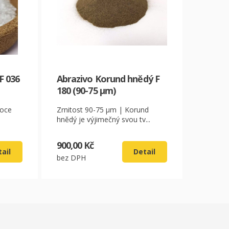
F 036
Abrazivo Korund hnědý F
180 (90-75 µm)
soce
Zrnitost 90-75 µm | Korund
hnědý je výjimečný svou tv...
900,00 Kč
ail
Detail
bez DPH