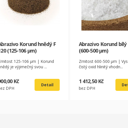
CZK
EUR
Abrazivo Korund hnědý F
Abrazivo Korund bílý 
120 (125-106 µm)
(600-500 µm)
Zrnitost 125-106 µm | Korund
Zrnitost 600-500 µm | Vy
nědý je výjimečný svou ...
čistý oxid hlinitý vhodn...
900,00 Kč
1 412,50 Kč
Detail
Det
bez DPH
bez DPH