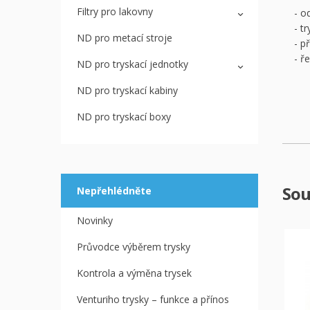
Filtry pro lakovny
- o
- t
ND pro metací stroje
- p
- ř
ND pro tryskací jednotky
ND pro tryskací kabiny
ND pro tryskací boxy
Sou
Nepřehlédněte
Novinky
Průvodce výběrem trysky
Kontrola a výměna trysek
Venturiho trysky – funkce a přínos